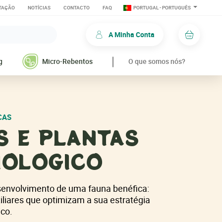
TAÇÃO
NOTÍCIAS
CONTACTO
FAQ
PORTUGAL - PORTUGUÊS
A Minha Conta
Carrinh
g
Micro-Rebentos
O que somos nós?
CAS
S E PLANTAS
IOLOGICO
esenvolvimento de uma fauna benéfica:
liares que optimizam a sua estratégia
ico.