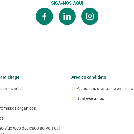
SIGA-NOS AQUI
facebook
linkedin
instagram
araîchage
Área do candidato
somos nós?
As nossas ofertas de emprego
on
Junte-se a nós
omissos orgânicos
as
o sítio web dedicado ao Vertical
ng